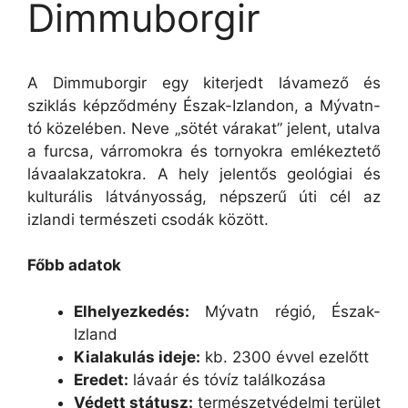
Dimmuborgir
A Dimmuborgir egy kiterjedt lávamező és
sziklás képződmény Észak-Izlandon, a Mývatn-
tó közelében. Neve „sötét várakat” jelent, utalva
a furcsa, várromokra és tornyokra emlékeztető
lávaalakzatokra. A hely jelentős geológiai és
kulturális látványosság, népszerű úti cél az
izlandi természeti csodák között.
Főbb adatok
Elhelyezkedés:
Mývatn régió, Észak-
Izland
Kialakulás ideje:
kb. 2300 évvel ezelőtt
Eredet:
lávaár és tóvíz találkozása
Védett státusz:
természetvédelmi terület