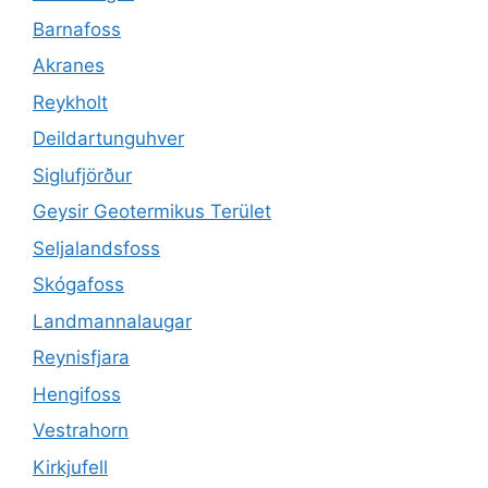
Barnafoss
Akranes
Reykholt
Deildartunguhver
Siglufjörður
Geysir Geotermikus Terület
Seljalandsfoss
Skógafoss
Landmannalaugar
Reynisfjara
Hengifoss
Vestrahorn
Kirkjufell