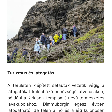
Turizmus és látogatás
A területen kiépített sétautak vezetik végig a
látogatókat különböző nehézségű útvonalakon,
például a Kirkjan („templom”) nevű természetes
lávakupolához. Dimmuborgir egész évben
látogatható, de télen a hó és a jég különösen