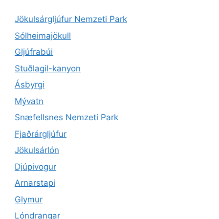
Jökulsárgljúfur Nemzeti Park
Sólheimajökull
Gljúfrabúi
Stuðlagil-kanyon
Ásbyrgi
Mývatn
Snæfellsnes Nemzeti Park
Fjaðrárgljúfur
Jökulsárlón
Djúpivogur
Arnarstapi
Glymur
Lóndrangar