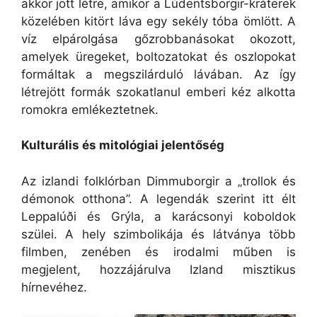
akkor jött létre, amikor a Lúdentsborgir-kráterek
közelében kitört láva egy sekély tóba ömlött. A
víz elpárolgása gőzrobbanásokat okozott,
amelyek üregeket, boltozatokat és oszlopokat
formáltak a megszilárduló lávában. Az így
létrejött formák szokatlanul emberi kéz alkotta
romokra emlékeztetnek.
Kulturális és mitológiai jelentőség
Az izlandi folklórban Dimmuborgir a „trollok és
démonok otthona”. A legendák szerint itt élt
Leppalúði és Grýla, a karácsonyi koboldok
szülei. A hely szimbolikája és látványa több
filmben, zenében és irodalmi műben is
megjelent, hozzájárulva Izland misztikus
hírnevéhez.