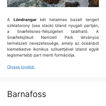
A
Lóndrangar
két hatalmas bazalt tengeri
sziklatorony (sea stack) Izland nyugati partján,
a Snæfellsnes-félszigeten található. A
Snæfellsjökull Nemzeti Park látványos
természeti nevezetessége, amely az óceánból
kiemelkedve ikonikus sziluettjével Izland egyik
legismertebb part menti formációja.
Olvass tovább
Barnafoss