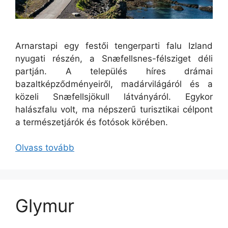
Arnarstapi egy festői tengerparti falu Izland
nyugati részén, a Snæfellsnes-félsziget déli
partján. A település híres drámai
bazaltképződményeiről, madárvilágáról és a
közeli Snæfellsjökull látványáról. Egykor
halászfalu volt, ma népszerű turisztikai célpont
a természetjárók és fotósok körében.
Olvass tovább
Glymur