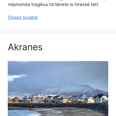
népmonda tragikus története is híressé tett.
Olvass tovább
Akranes