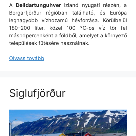
A
Deildartunguhver
Izland nyugati részén, a
Borgarfjörður régióban található, és Európa
legnagyobb vízhozamú hévforrása. Körülbelül
180–200 liter, közel 100 °C-os víz tör fel
másodpercenként a földből, amelyet a környező
települések fűtésére használnak.
Olvass tovább
Siglufjörður