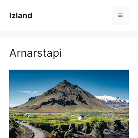
Kilépés
a
Izland
Menü
tartalomba
Arnarstapi