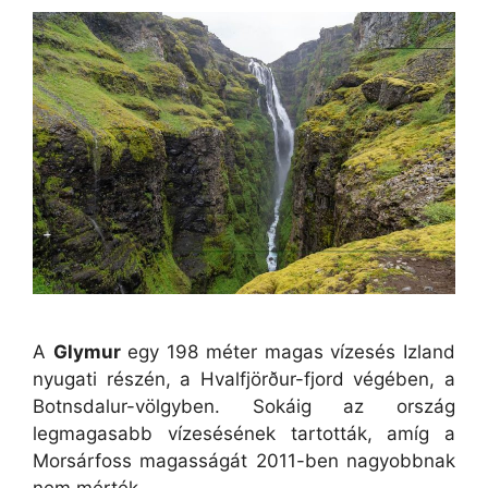
A
Glymur
egy 198 méter magas vízesés Izland
nyugati részén, a Hvalfjörður-fjord végében, a
Botnsdalur-völgyben. Sokáig az ország
legmagasabb vízesésének tartották, amíg a
Morsárfoss magasságát 2011-ben nagyobbnak
nem mérték.