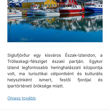
Siglufjörður egy kisváros Észak-Izlandon, a
Tröllaskagi-félsziget északi partján. Egykor
Izland legfontosabb heringhalászati központja
volt, ma turisztikai célpontként és kulturális
helyszínként ismert, festői fjordjai és
ipartörténeti öröksége miatt.
Olvass tovább