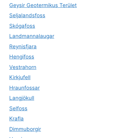
Geysir Geotermikus Terület
Seljalandsfoss
Skógafoss
Landmannalaugar
Reynisfjara
Hengifoss
Vestrahorn
Kirkjufell
Hraunfossar
Langjökull
Selfoss
Krafla
Dimmuborgir