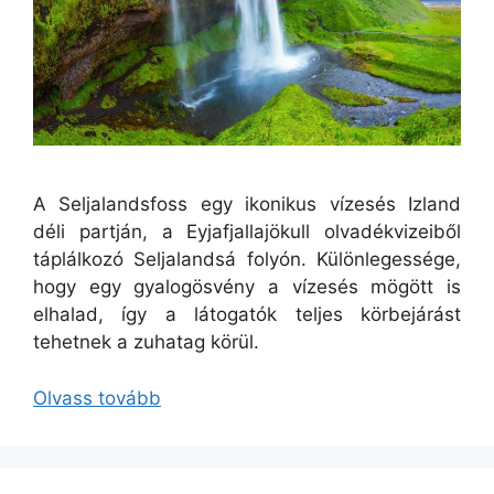
A Seljalandsfoss egy ikonikus vízesés Izland
déli partján, a Eyjafjallajökull olvadékvizeiből
táplálkozó Seljalandsá folyón. Különlegessége,
hogy egy gyalogösvény a vízesés mögött is
elhalad, így a látogatók teljes körbejárást
tehetnek a zuhatag körül.
Olvass tovább