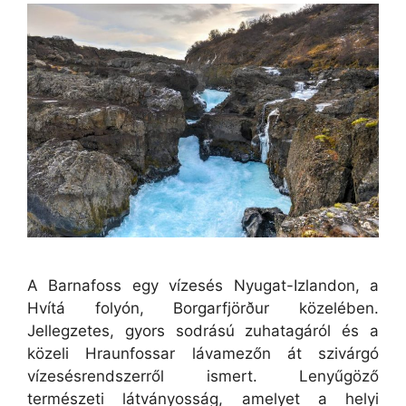
A Barnafoss egy vízesés Nyugat-Izlandon, a
Hvítá folyón, Borgarfjörður közelében.
Jellegzetes, gyors sodrású zuhatagáról és a
közeli Hraunfossar lávamezőn át szivárgó
vízesésrendszerről ismert. Lenyűgöző
természeti látványosság, amelyet a helyi