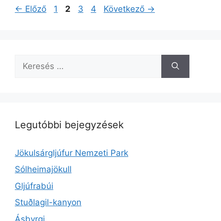
Oldal
Oldal
Oldal
Oldal
←
Előző
1
2
3
4
Következő
→
Keresés:
Legutóbbi bejegyzések
Jökulsárgljúfur Nemzeti Park
Sólheimajökull
Gljúfrabúi
Stuðlagil-kanyon
Ásbyrgi