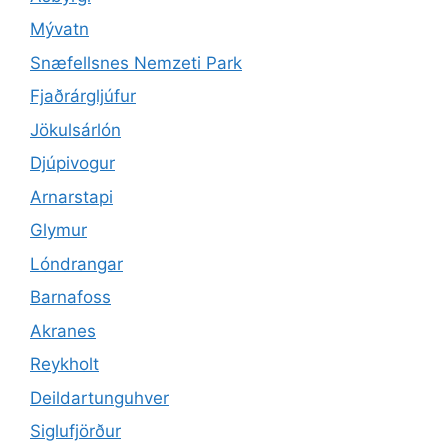
Mývatn
Snæfellsnes Nemzeti Park
Fjaðrárgljúfur
Jökulsárlón
Djúpivogur
Arnarstapi
Glymur
Lóndrangar
Barnafoss
Akranes
Reykholt
Deildartunguhver
Siglufjörður