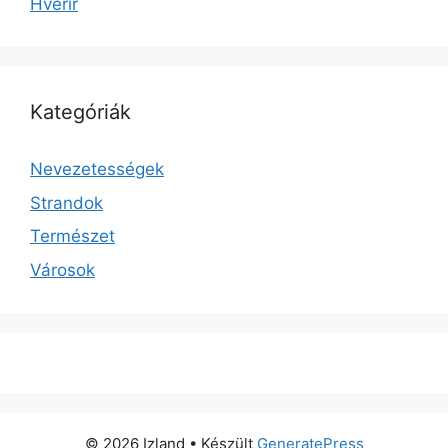
Hverir
Kategóriák
Nevezetességek
Strandok
Természet
Városok
© 2026 Izland
• Készült
GeneratePress